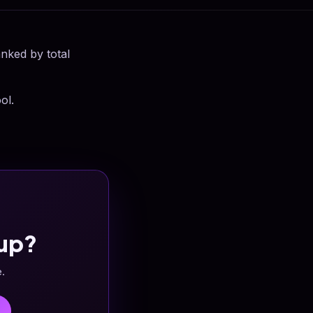
anked by total
ol.
up?
e.