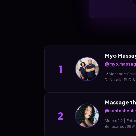
Myo Massa
@myo.massag
1
📍Massage Studi
Dr.Natalia PhD 
Massage th
@santosheali
2
Mom of 4 | Entr
Bellasantos699