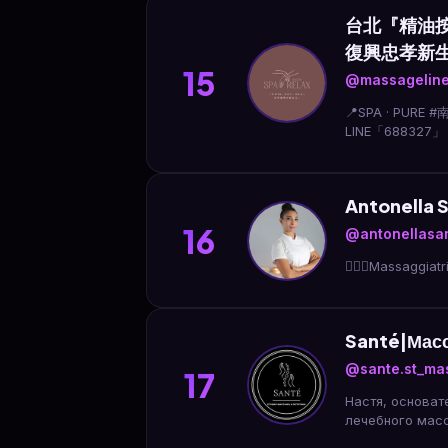
台北『精油按
復興忠孝新
15
@massagelin
📍SPA · PU
LINE「68832
三民刮痧#忠孝新
Antonella 
16
@antonellasa
💆🏼‍♀️Massaggiatr
Santé|Мас
@sante.st_ma
17
Настя, основат
лечебного мас