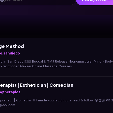
ge Method
e.sandiego
o in San Diego 🙌🏻 Buccal & TMJ Release Neuromuscular Mind - Bod
& Practitioner Aleksei Online Massage Courses
erapist | Esthetician | Comedian
ngtherapies
epreneur | Comedian If I made you laugh go ahead & follow 😂👏🏼 PR 
1@aol.com