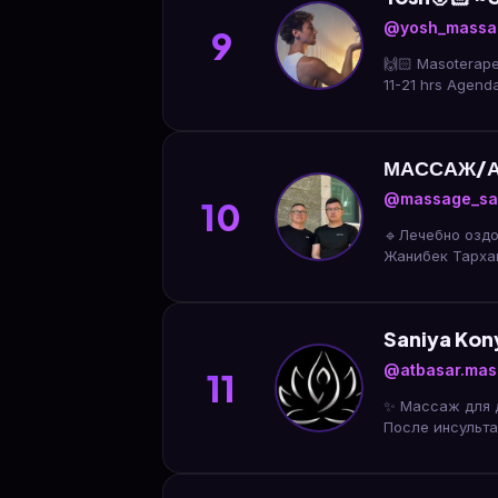
@yosh_massa
9
🙌🏻 Masoterapeu
11-21 hrs
МАССАЖ/
@massage_sa
10
🔹Лечебно оздоровительный массаж 🔹Ка
Жанибек Тархан
Saniya Ko
@atbasar.mas
11
✨ Массаж для д
После инсульта