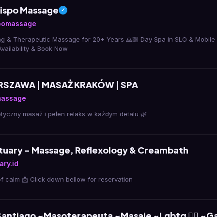
bispo Massage
✓
pomassage
pting & Therapeutic Massage for 20+ Years 🙏🏼 Day Spa in SLO & Mobil
vailability & Book Now
SZAWA | MASAŻ KRAKÓW | SPA
assage
tyczny masaż i pełen relaks w każdym detalu 🌿
uary - Massage, Reflexology & Creambath
ry.id
f calm 📩 Click down bellow for reservation
Santiago ~Masoterapeuta ~Masaje ~Lgbtq 🏳️‍🌈 ~G