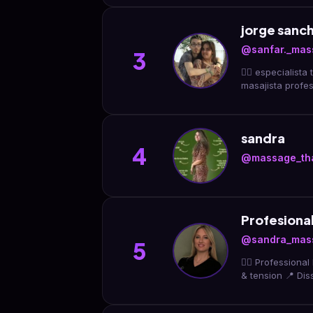
jorge sanc
@sanfar._mas
3
💆‍♂️ especialista terapias naturales 🙌quiroma
sandra
4
@massage_th
Profesional
@sandra_mas
5
💆‍♀️ Profession
& tension 📍 Dis