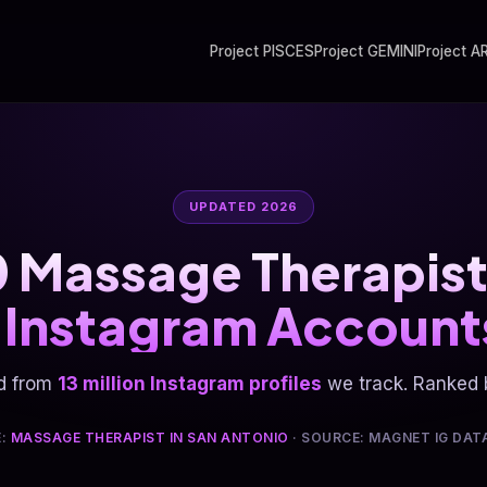
Project PISCES
Project GEMINI
Project A
UPDATED 2026
 Massage Therapist
 Instagram Accounts
d from
13 million Instagram profiles
we track. Ranked b
E:
MASSAGE THERAPIST IN SAN ANTONIO
· SOURCE: MAGNET IG DAT