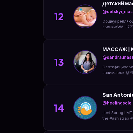
Детский ма
@detskyi_mas
12
Общеукрепляющий масс
МАССАЖ | 
@sandra.mass
13
Сертифицированны
занимаюсь 🙌🏻
San Antoni
@heelingsole
14
Jeni Spring LMT
the #ashistrap #