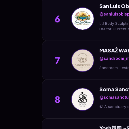
San Luis O
@sanluisobis
6
💆‍♀️ Body Scul
DM for Current A
MASAŻ WAR
7
@sandroom_m
Sandroom - este
Soma Sanct
8
@somasanctua
🍃 A sanctuary o
Yosh💆🏻 ~