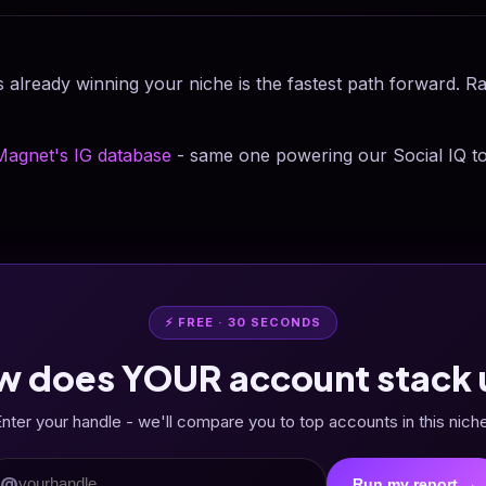
 already winning your niche is the fastest path forward. R
Magnet's IG database
- same one powering our Social IQ to
⚡ FREE · 30 SECONDS
w does YOUR account stack 
nter your handle - we'll compare you to top accounts in this nich
@
Run my report →