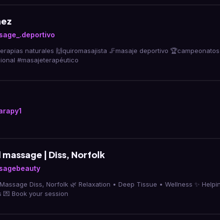
hez
sage_.deportivo
sajista 🦵masaje deportivo 🏆campeonatos internacional
masajista profesional #masajeterapéutico
arapy1
 massage | Diss, Norfolk
sagebeauty
al Massage Diss, Norfolk 🌿 Relaxation • Deep Tissue • Wellness ✨ Helpi
s 💌 Book your session