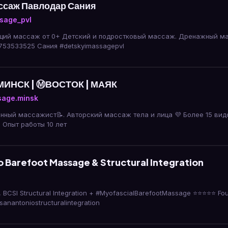
ссаж Павлодар Сания
sage_pvl
аж от 0+ Детский и подростковый массаж. Дренажный массаж Стаж 10 лет 📲
звонки/WA +77753533525 Сания #detskyimassagepvl
МИНСК | Ⓜ️ВОСТОК | МАЯК
age.minsk
й массажист📝. Авторский массаж тела и лица 💜 Более 15 видов Люблю то,
 Опыт работы 10 лет
o Barefoot Massage & Structural Integration
, BCSI Structural Integration + #MyofascialBarefootMassage ⭐⭐⭐⭐⭐ Fou
sanantoniostructuralintegration