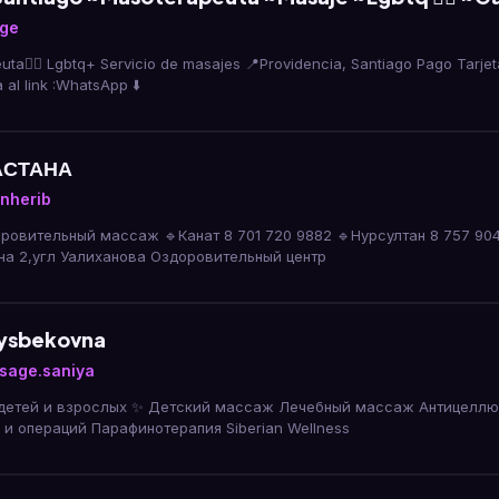
ge
ta🏳️‍🌈 Lgbtq+ Servicio de masajes 📍Providencia, Santiago Pago Tarj
 Agenda al link :WhatsApp ⬇️
АСТАНА
nherib
нат 8 701 720 9882 🔹Нурсултан 8 757 904 2257 🔹Адрес:
а 2,угл Уалиханова Оздоровительный центр
nysbekovna
sage.saniya
етей и взрослых ✨ Детский массаж Лечебный массаж Антицеллюлитный
 и операций Парафинотерапия Siberian Wellness