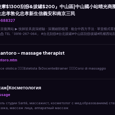
摩$1300刮痧&拔罐$200』中山區|中山國小站晴光
生忠孝敦化忠孝新生信義安和南京三民
e688327
RE #南京復興站 ▶ 技師皆具資深經驗 · 深層細部梳理 · 複合中西方手法 · 單堂模式零
7」 📩 TEL「0916-267-064」 #台北刮痧#台北拔罐#中山區刮痧拔罐#民權
生刮痧#松山刮痧
Santoro - massage therapist
ntoro.mtm
ice olistica 🧖🏼‍♀️Estetista 📝Docente&trainer 💆🏼‍♀️Corsi di massaggio
саж|Косметология
ssage
ель студии Santé, массажист, косметолог с мед.образованием) ста
сажа, массаж лица, аппаратный массаж