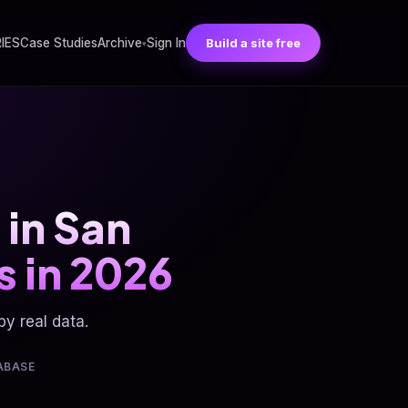
RIES
Case Studies
Archive
Sign In
Build a site free
▾
 in San
 in 2026
y real data.
ABASE